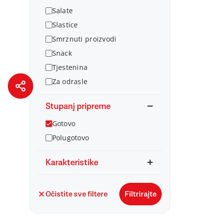
Salate
Slastice
Smrznuti proizvodi
Snack
Tjestenina
Za odrasle
Stupanj pripreme
Gotovo
Polugotovo
Karakteristike
Očistite sve filtere
Filtrirajte