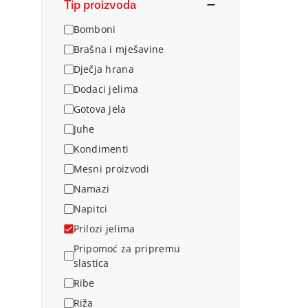
Tip proizvoda
Bomboni
Brašna i mješavine
Dječja hrana
Dodaci jelima
Gotova jela
Juhe
Kondimenti
Mesni proizvodi
Namazi
Napitci
Prilozi jelima
Pripomoć za pripremu
slastica
Ribe
Riža