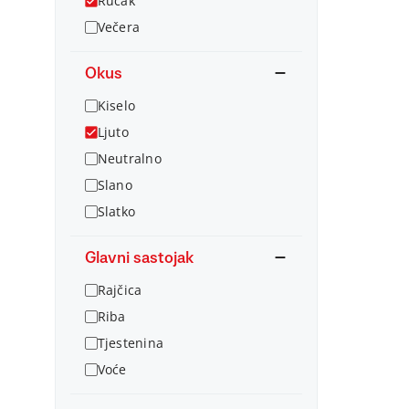
Ručak
Večera
Okus
Kiselo
Ljuto
Neutralno
Slano
Slatko
Glavni sastojak
Rajčica
Riba
Tjestenina
Voće