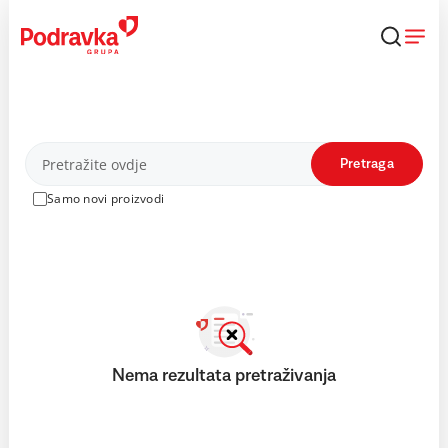
Skip
to
content
Proizvodi
Pretraga
Samo novi proizvodi
Nema rezultata pretraživanja