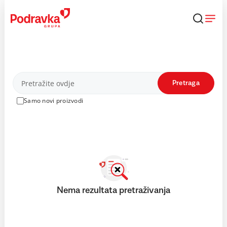
Skip
to
content
Proizvodi
Pretraga
Samo novi proizvodi
Nema rezultata pretraživanja