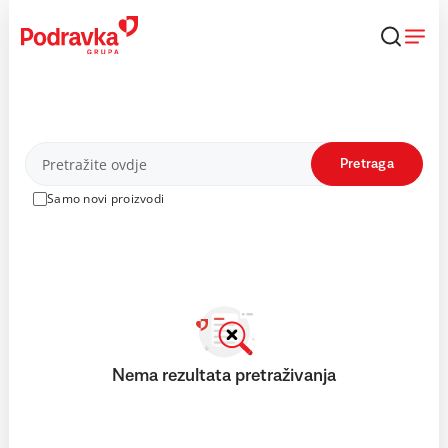
Skip
to
content
Proizvodi
Pretraga
Samo novi proizvodi
Nema rezultata pretraživanja