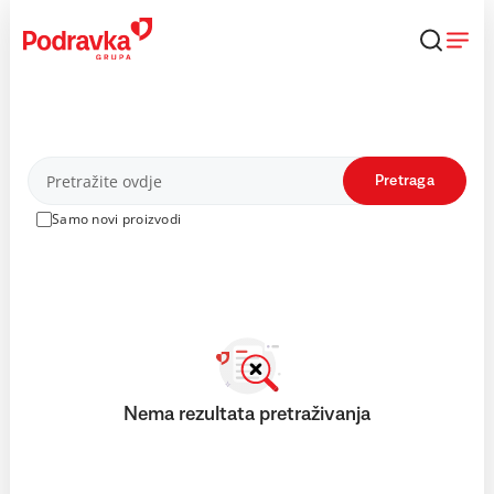
Skip
to
content
Proizvodi
Pretraga
Samo novi proizvodi
Nema rezultata pretraživanja