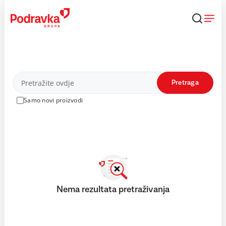
Skip
to
content
Proizvodi
Pretraga
Samo novi proizvodi
Nema rezultata pretraživanja