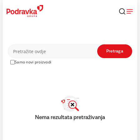
Skip
to
content
Proizvodi
Pretraga
Samo novi proizvodi
Nema rezultata pretraživanja