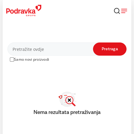
Skip
to
content
Proizvodi
Pretraga
Samo novi proizvodi
Nema rezultata pretraživanja