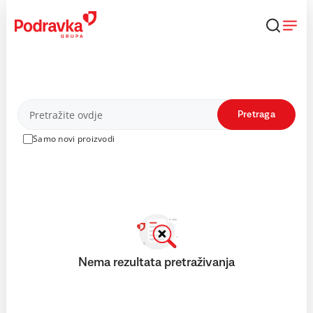
Skip
to
content
Proizvodi
Pretraga
Samo novi proizvodi
Nema rezultata pretraživanja