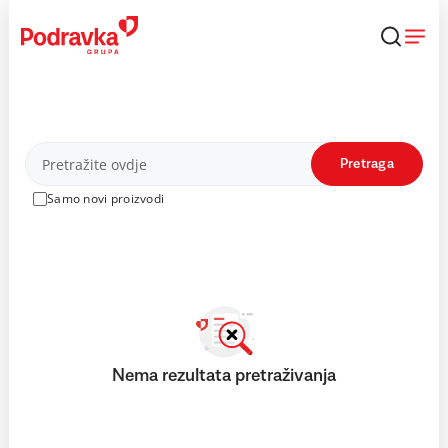
Skip
to
content
Proizvodi
Pretraga
Samo novi proizvodi
Nema rezultata pretraživanja