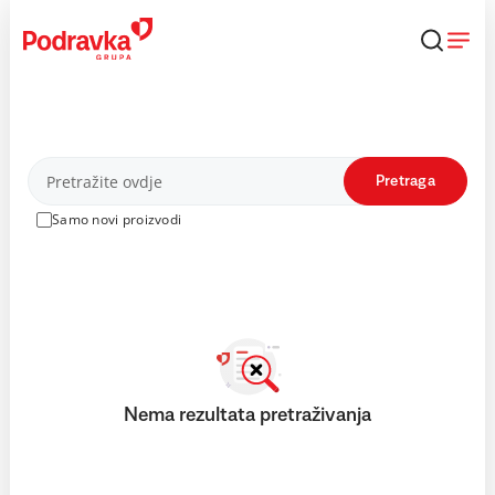
Skip
to
content
Proizvodi
Pretraga
Samo novi proizvodi
Nema rezultata pretraživanja