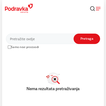
Skip
to
content
Proizvodi
Pretraga
Samo novi proizvodi
Nema rezultata pretraživanja