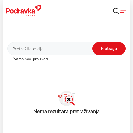
Skip
to
content
Proizvodi
Pretraga
Samo novi proizvodi
Nema rezultata pretraživanja