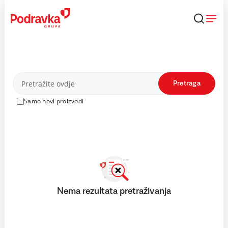
Skip
to
content
Proizvodi
Pretraga
Samo novi proizvodi
Nema rezultata pretraživanja