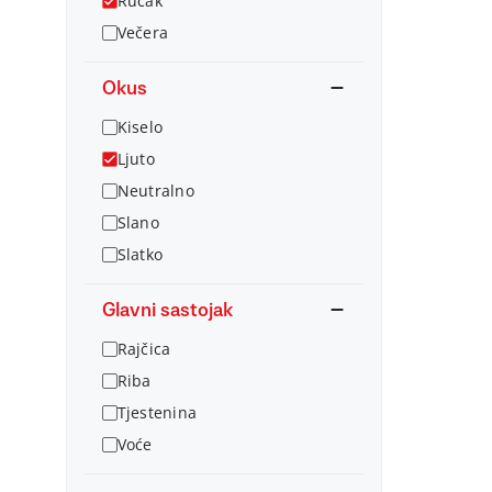
Ručak
Večera
Okus
Kiselo
Ljuto
Neutralno
Slano
Slatko
Glavni sastojak
Rajčica
Riba
Tjestenina
Voće