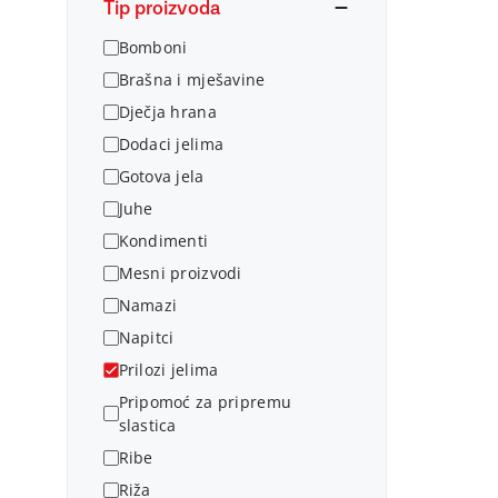
Tip proizvoda
Bomboni
Brašna i mješavine
Dječja hrana
Dodaci jelima
Gotova jela
Juhe
Kondimenti
Mesni proizvodi
Namazi
Napitci
Prilozi jelima
Pripomoć za pripremu
slastica
Ribe
Riža