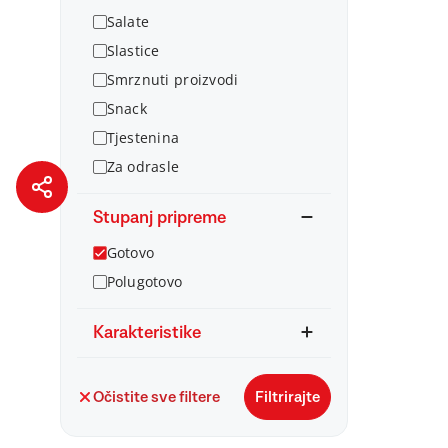
Salate
Slastice
Smrznuti proizvodi
Snack
Tjestenina
Za odrasle
Stupanj pripreme
Gotovo
Polugotovo
Karakteristike
Očistite sve filtere
Filtrirajte