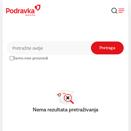
Skip
to
content
Proizvodi
Pretraga
Samo novi proizvodi
Nema rezultata pretraživanja