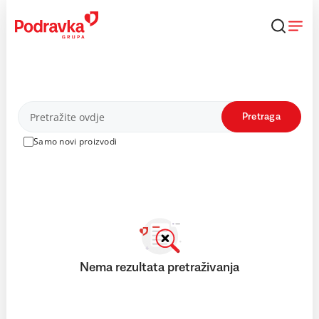
Skip
to
content
Proizvodi
Pretraga
Samo novi proizvodi
Nema rezultata pretraživanja