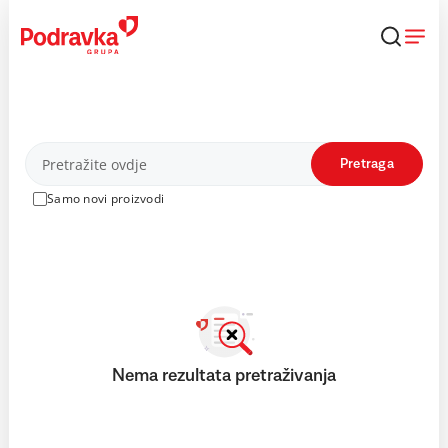
Skip
to
content
Proizvodi
Pretraga
Samo novi proizvodi
Nema rezultata pretraživanja