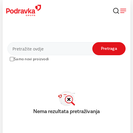
Skip
to
content
Proizvodi
Pretraga
Samo novi proizvodi
Nema rezultata pretraživanja