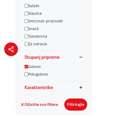
Salate
Slastice
Smrznuti proizvodi
Snack
Tjestenina
Za odrasle
Stupanj pripreme
Gotovo
Polugotovo
Karakteristike
Očistite sve filtere
Filtrirajte