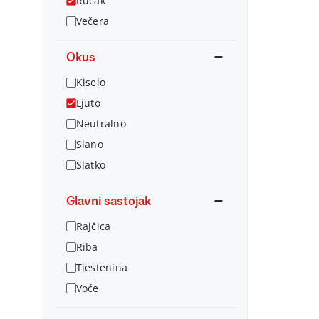
Ručak
Večera
Okus
Kiselo
Ljuto
Neutralno
Slano
Slatko
Glavni sastojak
Rajčica
Riba
Tjestenina
Voće