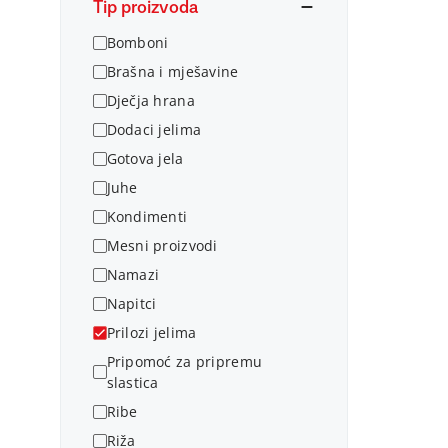
Tip proizvoda
Bomboni
Brašna i mješavine
Dječja hrana
Dodaci jelima
Gotova jela
Juhe
Kondimenti
Mesni proizvodi
Namazi
Napitci
Prilozi jelima
Pripomoć za pripremu
slastica
Ribe
Riža