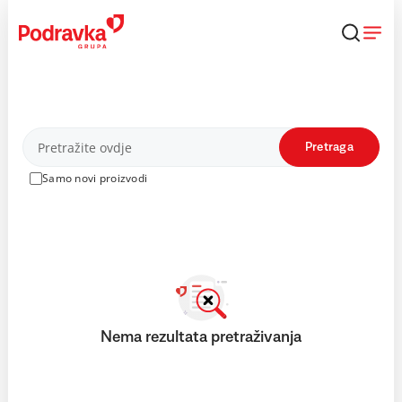
Skip
to
content
Proizvodi
Pretraga
Samo novi proizvodi
Nema rezultata pretraživanja