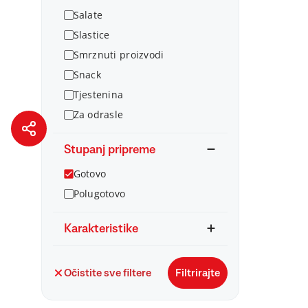
Salate
Slastice
Smrznuti proizvodi
Snack
Tjestenina
Za odrasle
Stupanj pripreme
Gotovo
Polugotovo
Karakteristike
Očistite sve filtere
Filtrirajte