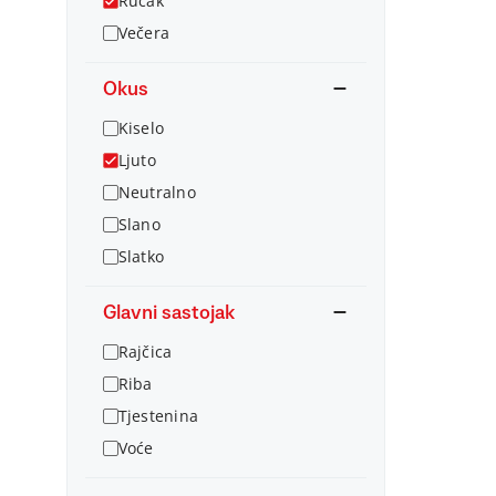
Ručak
Večera
Okus
Kiselo
Ljuto
Neutralno
Slano
Slatko
Glavni sastojak
Rajčica
Riba
Tjestenina
Voće