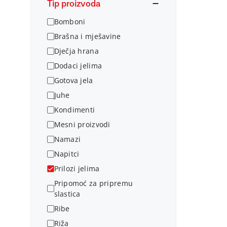
Tip proizvoda
Bomboni
Brašna i mješavine
Dječja hrana
Dodaci jelima
Gotova jela
Juhe
Kondimenti
Mesni proizvodi
Namazi
Napitci
Prilozi jelima
Pripomoć za pripremu
slastica
Ribe
Riža