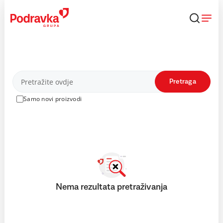
Skip
to
content
Proizvodi
Pretraga
Samo novi proizvodi
Nema rezultata pretraživanja