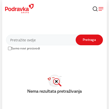
Skip
to
content
Proizvodi
Pretraga
Samo novi proizvodi
Nema rezultata pretraživanja