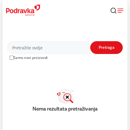
Skip
to
content
Proizvodi
Pretraga
Samo novi proizvodi
Nema rezultata pretraživanja