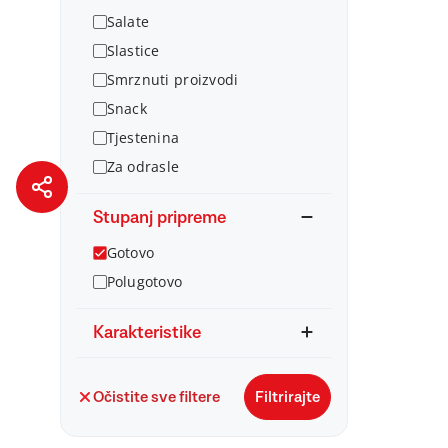
Salate
Slastice
Smrznuti proizvodi
Snack
Tjestenina
Za odrasle
Stupanj pripreme
Gotovo
Polugotovo
Karakteristike
Očistite sve filtere
Filtrirajte