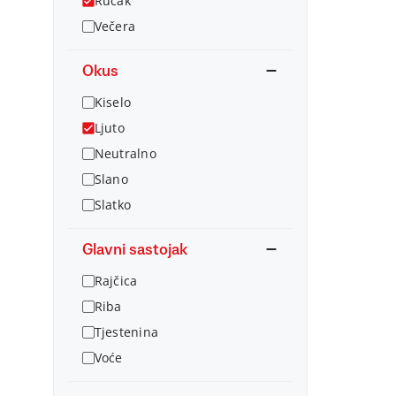
Ručak
Večera
Okus
Kiselo
Ljuto
Neutralno
Slano
Slatko
Glavni sastojak
Rajčica
Riba
Tjestenina
Voće