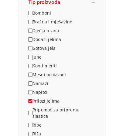
Tip proizvoda
Bomboni
Brašna i mješavine
Dječja hrana
Dodaci jelima
Gotova jela
Juhe
Kondimenti
Mesni proizvodi
Namazi
Napitci
Prilozi jelima
Pripomoć za pripremu
slastica
Ribe
Riža