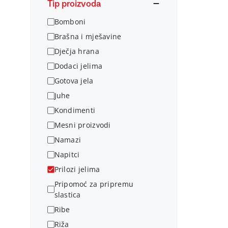
Tip proizvoda
Bomboni
Brašna i mješavine
Dječja hrana
Dodaci jelima
Gotova jela
Juhe
Kondimenti
Mesni proizvodi
Namazi
Napitci
Prilozi jelima
Pripomoć za pripremu
slastica
Ribe
Riža