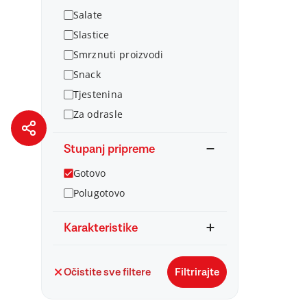
Salate
Slastice
Smrznuti proizvodi
Snack
Tjestenina
Za odrasle
Stupanj pripreme
Gotovo
Polugotovo
Karakteristike
Očistite sve filtere
Filtrirajte