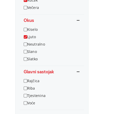
Ručak
Večera
Okus
Kiselo
Ljuto
Neutralno
Slano
Slatko
Glavni sastojak
Rajčica
Riba
Tjestenina
Voće