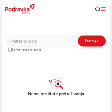
Skip
to
content
Proizvodi
Pretraga
Samo novi proizvodi
Nema rezultata pretraživanja