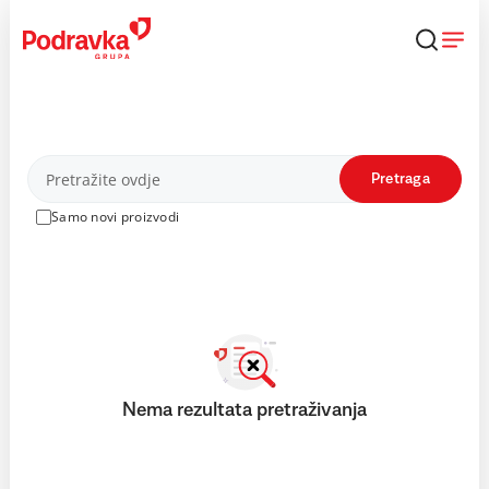
Skip
to
content
Proizvodi
Pretraga
Samo novi proizvodi
Nema rezultata pretraživanja