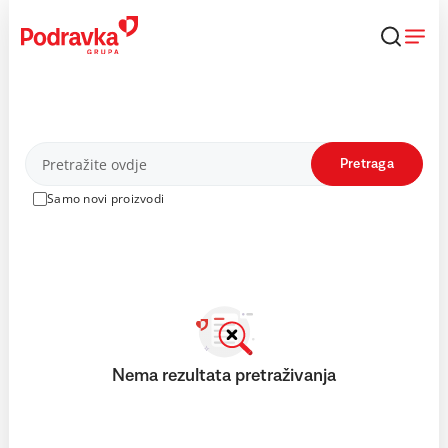
Skip
to
content
Proizvodi
Pretraga
Samo novi proizvodi
Nema rezultata pretraživanja