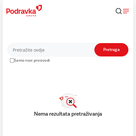
Skip
to
content
Proizvodi
Pretraga
Samo novi proizvodi
Nema rezultata pretraživanja