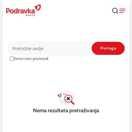
Skip
to
content
Proizvodi
Pretraga
Samo novi proizvodi
Nema rezultata pretraživanja