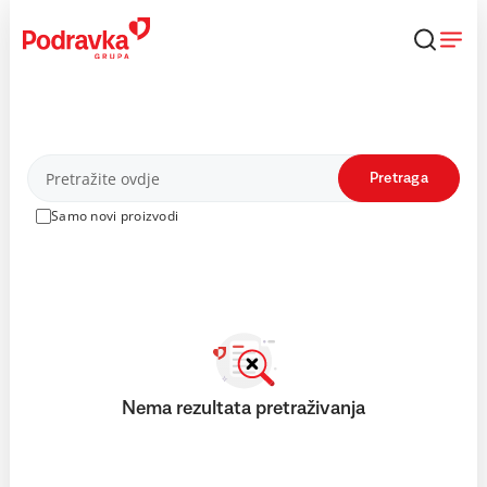
Skip
to
content
Proizvodi
Pretraga
Samo novi proizvodi
Nema rezultata pretraživanja