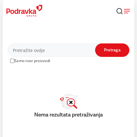
Skip
to
content
Proizvodi
Pretraga
Samo novi proizvodi
Nema rezultata pretraživanja