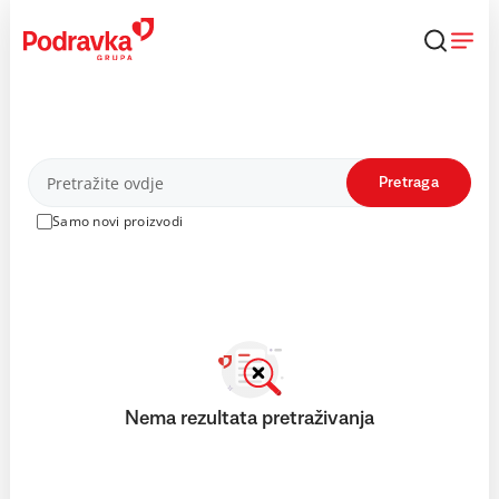
Skip
to
content
Proizvodi
Pretraga
Samo novi proizvodi
Nema rezultata pretraživanja