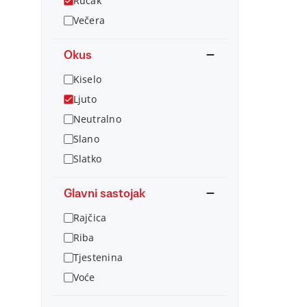
Ručak
Večera
Okus
Kiselo
Ljuto
Neutralno
Slano
Slatko
Glavni sastojak
Rajčica
Riba
Tjestenina
Voće