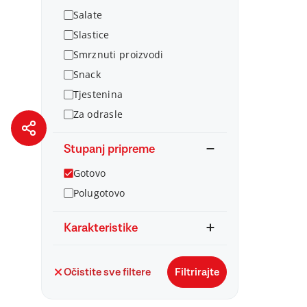
Salate
Slastice
Smrznuti proizvodi
Snack
Tjestenina
Za odrasle
Stupanj pripreme
Gotovo
Polugotovo
Karakteristike
Očistite sve filtere
Filtrirajte