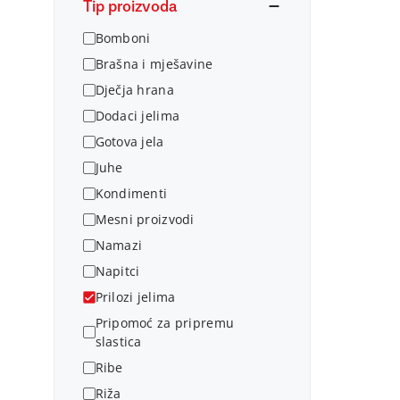
Tip proizvoda
Bomboni
Brašna i mješavine
Dječja hrana
Dodaci jelima
Gotova jela
Juhe
Kondimenti
Mesni proizvodi
Namazi
Napitci
Prilozi jelima
Pripomoć za pripremu
slastica
Ribe
Riža