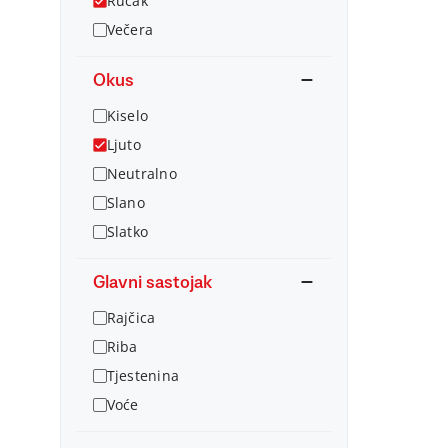
Ručak
Večera
Okus
Kiselo
Ljuto
Neutralno
Slano
Slatko
Glavni sastojak
Rajčica
Riba
Tjestenina
Voće