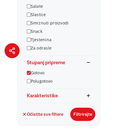
Salate
Slastice
Smrznuti proizvodi
Snack
Tjestenina
Za odrasle
Stupanj pripreme
Gotovo
Polugotovo
Karakteristike
Očistite sve filtere
Filtrirajte