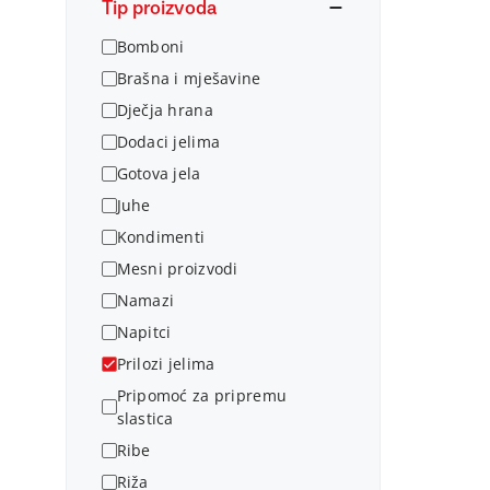
Tip proizvoda
Bomboni
Brašna i mješavine
Dječja hrana
Dodaci jelima
Gotova jela
Juhe
Kondimenti
Mesni proizvodi
Namazi
Napitci
Prilozi jelima
Pripomoć za pripremu
slastica
Ribe
Riža