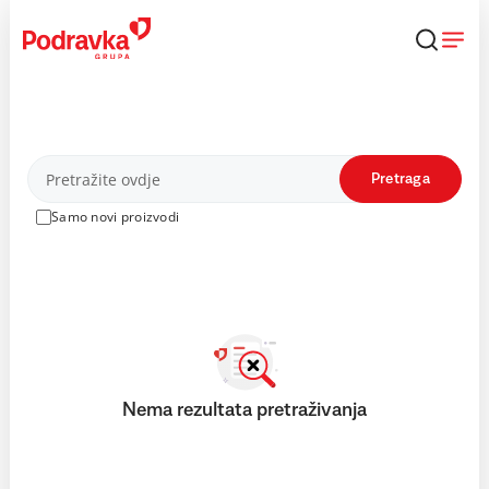
Skip
to
content
Proizvodi
Pretraga
Samo novi proizvodi
Nema rezultata pretraživanja