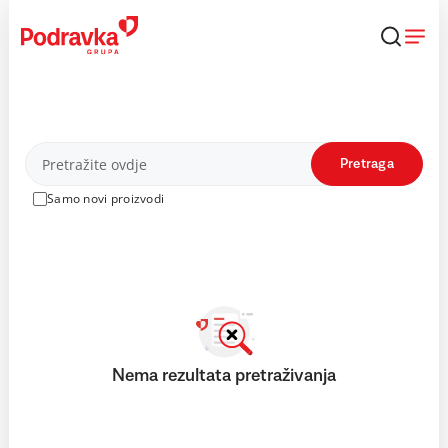
Skip
to
content
Proizvodi
Pretraga
Samo novi proizvodi
Nema rezultata pretraživanja