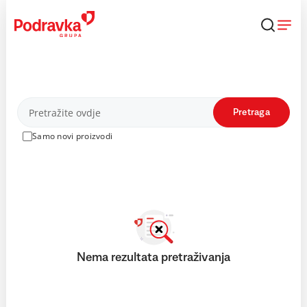
Skip
to
content
Proizvodi
Pretraga
Samo novi proizvodi
Nema rezultata pretraživanja