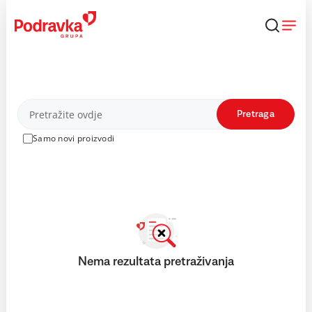
Skip
to
content
Proizvodi
Pretraga
Samo novi proizvodi
Nema rezultata pretraživanja