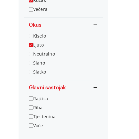
Ručak
Večera
Okus
Kiselo
Ljuto
Neutralno
Slano
Slatko
Glavni sastojak
Rajčica
Riba
Tjestenina
Voće