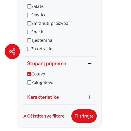
Salate
Slastice
Smrznuti proizvodi
Snack
Tjestenina
Za odrasle
Stupanj pripreme
Gotovo
Polugotovo
Karakteristike
Očistite sve filtere
Filtrirajte