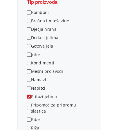
Tip proizvoda
Bomboni
Brašna i mješavine
Dječja hrana
Dodaci jelima
Gotova jela
Juhe
Kondimenti
Mesni proizvodi
Namazi
Napitci
Prilozi jelima
Pripomoć za pripremu
slastica
Ribe
Riža