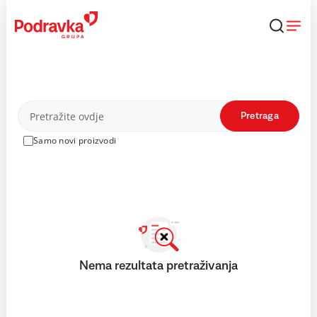
Skip
to
content
Proizvodi
Pretraga
Samo novi proizvodi
Nema rezultata pretraživanja