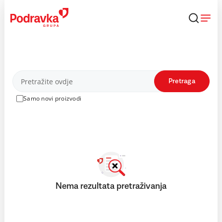
Skip
to
content
Proizvodi
Pretraga
Samo novi proizvodi
Nema rezultata pretraživanja