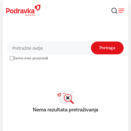
Skip
to
content
Proizvodi
Pretraga
Samo novi proizvodi
Nema rezultata pretraživanja