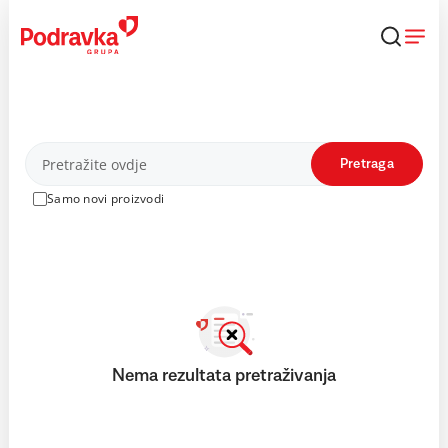
Skip
to
content
Proizvodi
Pretraga
Samo novi proizvodi
Nema rezultata pretraživanja