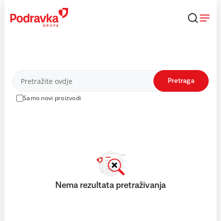
Skip
to
content
Proizvodi
Pretraga
Samo novi proizvodi
Nema rezultata pretraživanja