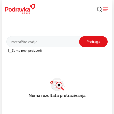
Skip
to
content
Proizvodi
Pretraga
Samo novi proizvodi
Nema rezultata pretraživanja