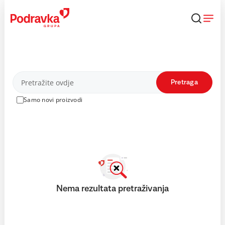
Skip
to
content
Proizvodi
Pretraga
Samo novi proizvodi
Nema rezultata pretraživanja