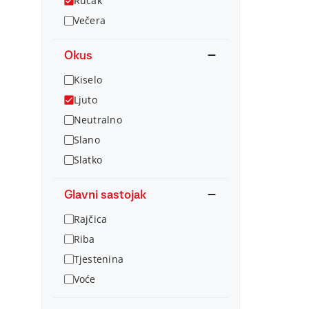
Ručak
Večera
Okus
Kiselo
Ljuto
Neutralno
Slano
Slatko
Glavni sastojak
Rajčica
Riba
Tjestenina
Voće