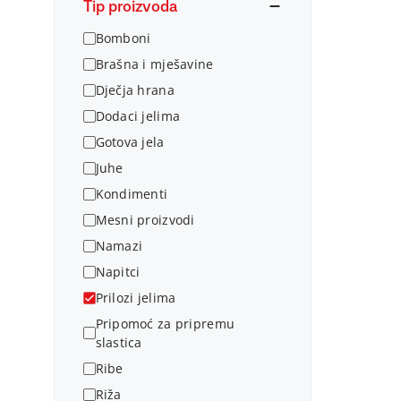
Tip proizvoda
Bomboni
Brašna i mješavine
Dječja hrana
Dodaci jelima
Gotova jela
Juhe
Kondimenti
Mesni proizvodi
Namazi
Napitci
Prilozi jelima
Pripomoć za pripremu
slastica
Ribe
Riža