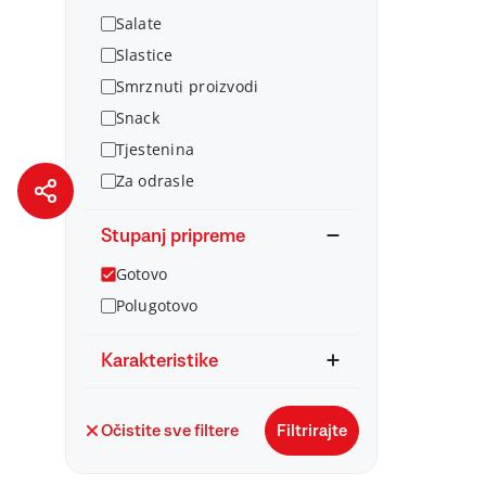
Salate
Slastice
Smrznuti proizvodi
Snack
Tjestenina
Za odrasle
Stupanj pripreme
Gotovo
Polugotovo
Karakteristike
Očistite sve filtere
Filtrirajte